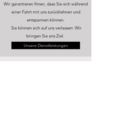
Wir garantieren Ihnen, dass Sie sich während
einer Fahrt mit uns zurücklehnen und
entspannen können.
Sie können sich auf uns verlassen: Wir
bringen Sie ans Ziel.
Unsere Dienstleistungen
FRAGEN SIE UNS ALLES WAS
SIE WISSEN WOLLEN
Wie können wir helfen? Hier geht
es zu den Fragen und Antworten!
Taxi Schürrlein GbR
info@taxi-schuerrlein.de
Seefriedstraße 10
Tel.:
0170 - 23 10 716
91522 Ansbach
Fax:
0981 - 481 52 59